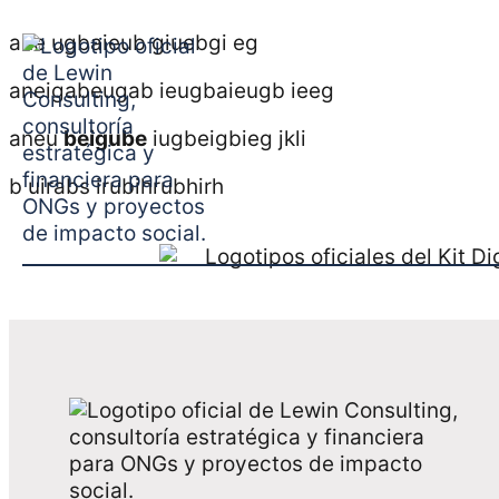
ane ugbaieub giuebgi eg
aneigabeugab ieugbaieugb ieeg
aneu
beigube
iugbeigbieg jkli
b uirabs irubihrubhirh